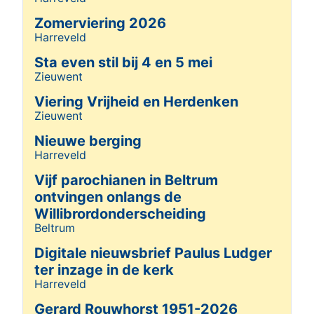
Zomerviering 2026
Harreveld
Details
Sta even stil bij 4 en 5 mei
Zieuwent
Details
Viering Vrijheid en Herdenken
Zieuwent
Details
Nieuwe berging
Harreveld
Details
Vijf parochianen in Beltrum
ontvingen onlangs de
Willibrordonderscheiding
Beltrum
Details
Digitale nieuwsbrief Paulus Ludger
ter inzage in de kerk
Harreveld
Details
Gerard Rouwhorst 1951-2026