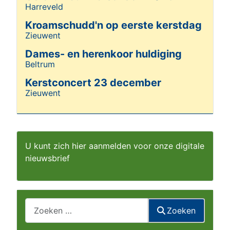
Harreveld
Details
Kroamschudd'n op eerste kerstdag
Zieuwent
Details
Dames- en herenkoor huldiging
Beltrum
Details
Kerstconcert 23 december
Zieuwent
Details
U kunt zich hier aanmelden voor onze digitale
nieuwsbrief
Zoeken
Zoeken