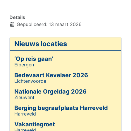
Details
Gepubliceerd: 13 maart 2026
Nieuws locaties
‘Op reis gaan’
Eibergen
Details
Bedevaart Kevelaer 2026
Lichtenvoorde
Details
Nationale Orgeldag 2026
Zieuwent
Details
Berging begraafplaats Harreveld
Harreveld
Details
Vakantiegroet
Harreveld
Details