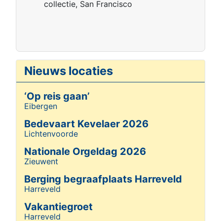
collectie, San Francisco
Nieuws locaties
‘Op reis gaan’
Eibergen
Details
Bedevaart Kevelaer 2026
Lichtenvoorde
Details
Nationale Orgeldag 2026
Zieuwent
Details
Berging begraafplaats Harreveld
Harreveld
Details
Vakantiegroet
Harreveld
Details