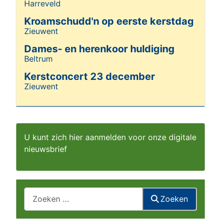
Harreveld
Details
Kroamschudd'n op eerste kerstdag
Zieuwent
Details
Dames- en herenkoor huldiging
Beltrum
Details
Kerstconcert 23 december
Zieuwent
Details
U kunt zich hier aanmelden voor onze digitale
nieuwsbrief
Zoeken
Zoeken