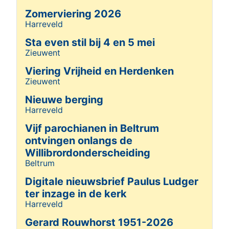
Zomerviering 2026
Harreveld
Details
Sta even stil bij 4 en 5 mei
Zieuwent
Details
Viering Vrijheid en Herdenken
Zieuwent
Details
Nieuwe berging
Harreveld
Details
Vijf parochianen in Beltrum
ontvingen onlangs de
Willibrordonderscheiding
Beltrum
Details
Digitale nieuwsbrief Paulus Ludger
ter inzage in de kerk
Harreveld
Details
Gerard Rouwhorst 1951-2026