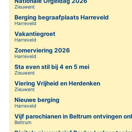
Nationale Orgeldag 2026
Zieuwent
Details
Berging begraafplaats Harreveld
Harreveld
Details
Vakantiegroet
Harreveld
Details
Zomerviering 2026
Harreveld
Details
Sta even stil bij 4 en 5 mei
Zieuwent
Details
Viering Vrijheid en Herdenken
Zieuwent
Details
Nieuwe berging
Harreveld
Details
Vijf parochianen in Beltrum ontvingen on
Beltrum
Details