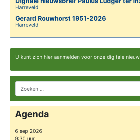
Digitale nieuwsbrief Paulus Ludger ter in
Harreveld
Details
Gerard Rouwhorst 1951-2026
Harreveld
Details
U kunt zich hier aanmelden voor onze digitale nieuw
Zoeken
Agenda
6 sep 2026
9:30
uur