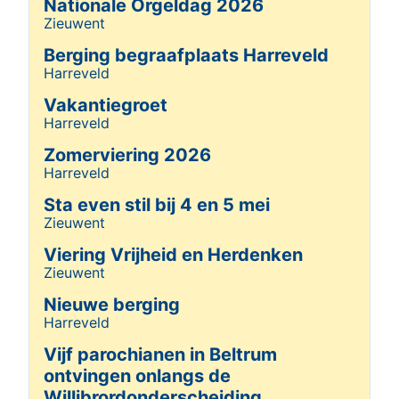
Nationale Orgeldag 2026
Details
Zieuwent
Details
Gepubliceerd: 08 januari 2026
Berging begraafplaats Harreveld
Harreveld
Details
Vakantiegroet
Harreveld
Details
Zomerviering 2026
Harreveld
Details
Sta even stil bij 4 en 5 mei
Zieuwent
Details
Viering Vrijheid en Herdenken
Zieuwent
Details
Nieuwe berging
Harreveld
Details
Vijf parochianen in Beltrum
ontvingen onlangs de
Willibrordonderscheiding