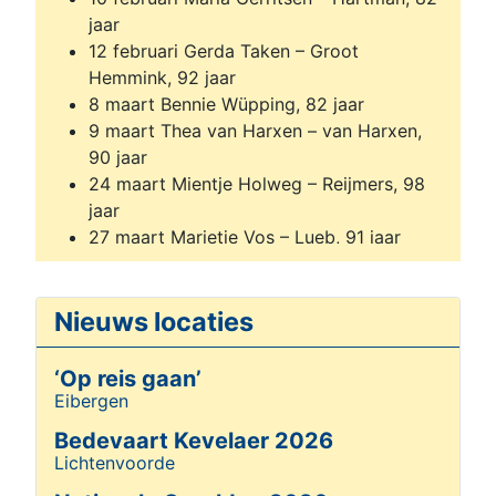
jaar
12 februari Gerda Taken – Groot
Hemmink, 92 jaar
8 maart Bennie Wüpping, 82 jaar
9 maart Thea van Harxen – van Harxen,
90 jaar
24 maart Mientje Holweg – Reijmers, 98
jaar
27 maart Marietje Vos – Lueb, 91 jaar
21 april Gerard Jacobs, 81 jaar
21 april Agnes Meekes – Geuting, 91 jaar
Nieuws locaties
24 april Agnes Gregoor – Eijkelkamp, 85
jaar
17 mei Hermien te Plate – Baumann, 90
‘Op reis gaan’
jaar
Eibergen
Details
30 mei Agnes Harbers – Orriëns, 88 jaar
Bedevaart Kevelaer 2026
5 juli Joop Heutinck, 90 jaar
Lichtenvoorde
Details
7 juli Frans Hund, 94 jaar