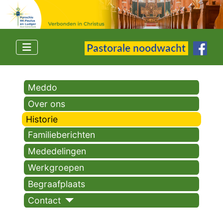
Meddo
Over ons
Historie
Familieberichten
Mededelingen
Werkgroepen
Begraafplaats
Contact