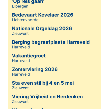
‘Op reis gaan’
Eibergen
Details
Bedevaart Kevelaer 2026
Lichtenvoorde
Details
Nationale Orgeldag 2026
Zieuwent
Details
Berging begraafplaats Harreveld
Harreveld
Details
Vakantiegroet
Harreveld
Details
Zomerviering 2026
Harreveld
Details
Sta even stil bij 4 en 5 mei
Zieuwent
Details
Viering Vrijheid en Herdenken
Zieuwent
Details