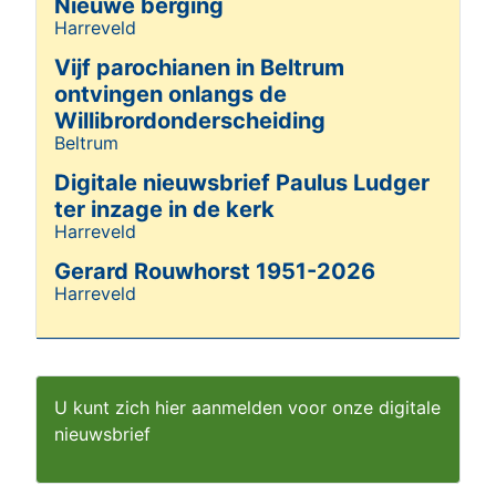
Nieuwe berging
Harreveld
Details
Vijf parochianen in Beltrum
ontvingen onlangs de
Willibrordonderscheiding
Beltrum
Details
Digitale nieuwsbrief Paulus Ludger
ter inzage in de kerk
Harreveld
Details
Gerard Rouwhorst 1951-2026
Harreveld
Details
U kunt zich hier aanmelden voor onze digitale
nieuwsbrief