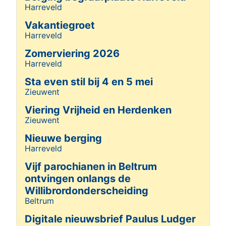
Harreveld
Details
Vakantiegroet
Harreveld
Details
Zomerviering 2026
Harreveld
Details
Sta even stil bij 4 en 5 mei
Zieuwent
Details
Viering Vrijheid en Herdenken
Zieuwent
Details
Nieuwe berging
Harreveld
Details
Vijf parochianen in Beltrum
ontvingen onlangs de
Willibrordonderscheiding
Beltrum
Details
Digitale nieuwsbrief Paulus Ludger