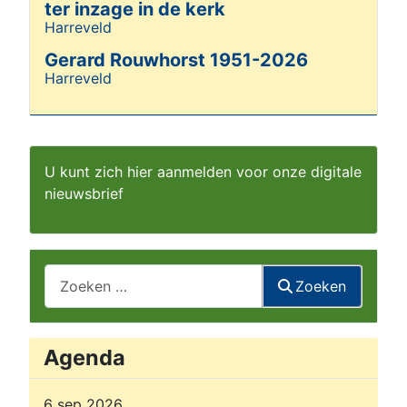
ter inzage in de kerk
Harreveld
Details
Gerard Rouwhorst 1951-2026
Harreveld
Details
U kunt zich hier aanmelden voor onze digitale
nieuwsbrief
Zoeken
Zoeken
Agenda
6 sep 2026