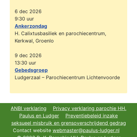
6 dec 2026
9:30
uur
Ankerzondag
H. Calixtusbasiliek en parochiecentrum,
Kerkwal, Groenlo
9 dec 2026
13:30
uur
Gebedsgroep
Ludgerzaal – Parochiecentrum Lichtenvoorde
ANBI verklaring
Privacy verklaring parochie HH.
Paulus en Ludger
Preventiebeleid inzake
seksueel misbruik en grensoverschrijdend gedrag
Contact website
webmaster@paulus-ludger.nl