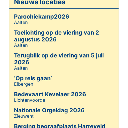
Nieuws locaties
Parochiekamp2026
Aalten
Details
Toelichting op de viering van 2
augustus 2026
Aalten
Details
Terugblik op de viering van 5 juli
2026
Aalten
Details
‘Op reis gaan’
Eibergen
Details
Bedevaart Kevelaer 2026
Lichtenvoorde
Details
Nationale Orgeldag 2026
Zieuwent
Details
Berging begraafplaats Harreveld