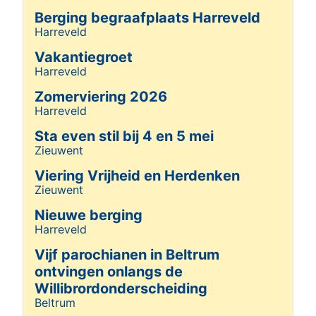
Berging begraafplaats Harreveld
Harreveld
Details
Vakantiegroet
Harreveld
Details
Zomerviering 2026
Harreveld
Details
Sta even stil bij 4 en 5 mei
Zieuwent
Details
Viering Vrijheid en Herdenken
Zieuwent
Details
Nieuwe berging
Harreveld
Details
Vijf parochianen in Beltrum
ontvingen onlangs de
Willibrordonderscheiding
Beltrum
Details