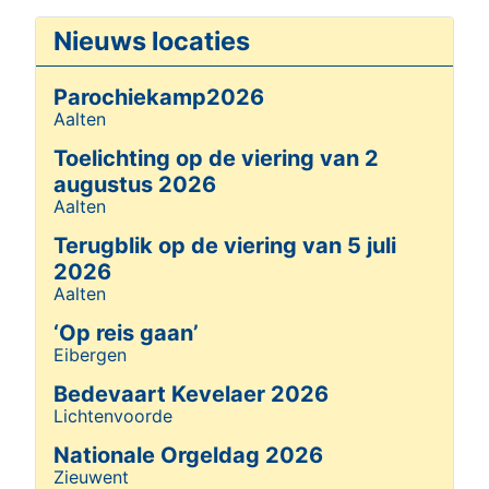
Nieuws locaties
Parochiekamp2026
Aalten
Details
Toelichting op de viering van 2
augustus 2026
Aalten
Details
Terugblik op de viering van 5 juli
2026
Aalten
Details
‘Op reis gaan’
Eibergen
Details
Bedevaart Kevelaer 2026
Lichtenvoorde
Details
Nationale Orgeldag 2026
Zieuwent
Details