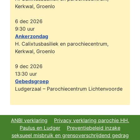
Kerkwal, Groenlo
6 dec 2026
9:30
uur
Ankerzondag
H. Calixtusbasiliek en parochiecentrum,
Kerkwal, Groenlo
9 dec 2026
13:30
uur
Gebedsgroep
Ludgerzaal – Parochiecentrum Lichtenvoorde
ANBI verklaring
Privacy verklaring parochie HH.
Paulus en Ludger
Preventiebeleid inzake
seksueel misbruik en grensoverschrijdend gedrag