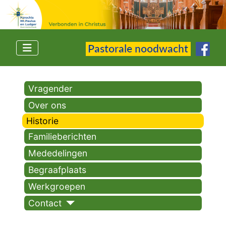
Vragender
Over ons
Historie
Familieberichten
Mededelingen
Begraafplaats
Werkgroepen
Contact