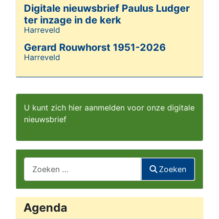
Digitale nieuwsbrief Paulus Ludger
ter inzage in de kerk
Harreveld
Details
Gerard Rouwhorst 1951-2026
Harreveld
Details
U kunt zich hier aanmelden voor onze digitale
nieuwsbrief
Zoeken
Zoeken
Agenda