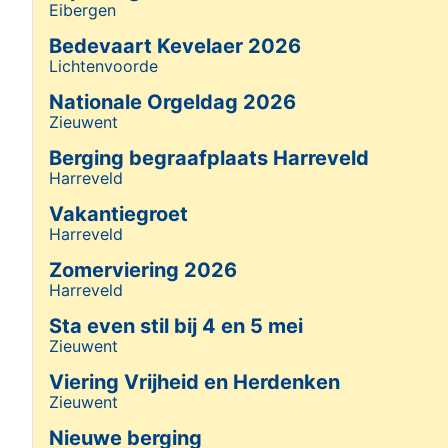
Eibergen
Details
Bedevaart Kevelaer 2026
Lichtenvoorde
Details
Nationale Orgeldag 2026
Zieuwent
Details
Berging begraafplaats Harreveld
Harreveld
Details
Vakantiegroet
Harreveld
Details
Zomerviering 2026
Harreveld
Details
Sta even stil bij 4 en 5 mei
Zieuwent
Details
Viering Vrijheid en Herdenken
Zieuwent
Details
Nieuwe berging