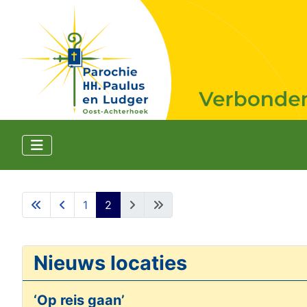
1
2
Nieuws locaties
‘Op reis gaan’