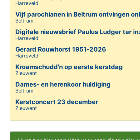
Harreveld
Details
Vijf parochianen in Beltrum ontvingen on
Beltrum
Details
Digitale nieuwsbrief Paulus Ludger ter in
Harreveld
Details
Gerard Rouwhorst 1951-2026
Harreveld
Details
Kroamschudd'n op eerste kerstdag
Zieuwent
Details
Dames- en herenkoor huldiging
Beltrum
Details
Kerstconcert 23 december
Zieuwent
Details