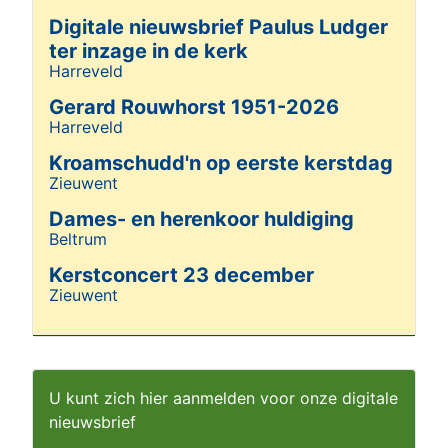
Digitale nieuwsbrief Paulus Ludger
ter inzage in de kerk
Harreveld
Details
Gerard Rouwhorst 1951-2026
Harreveld
Details
Kroamschudd'n op eerste kerstdag
Zieuwent
Details
Dames- en herenkoor huldiging
Beltrum
Details
Kerstconcert 23 december
Zieuwent
Details
U kunt zich hier aanmelden voor onze digitale
nieuwsbrief