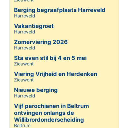
Details
Berging begraafplaats Harreveld
Harreveld
Details
Vakantiegroet
Harreveld
Details
Zomerviering 2026
Harreveld
Details
Sta even stil bij 4 en 5 mei
Zieuwent
Details
Viering Vrijheid en Herdenken
Zieuwent
Details
Nieuwe berging
Harreveld
Details
Vijf parochianen in Beltrum
ontvingen onlangs de
Willibrordonderscheiding
Beltrum
Details