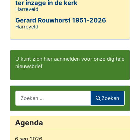
ter inzage in de kerk
Harreveld
Details
Gerard Rouwhorst 1951-2026
Harreveld
Details
U kunt zich hier aanmelden voor onze digitale
nieuwsbrief
Zoeken
Zoeken
Agenda
6 sep 2026