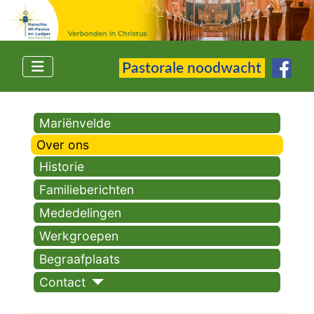
Mariënvelde
Over ons
Historie
Familieberichten
Mededelingen
Werkgroepen
Begraafplaats
Contact