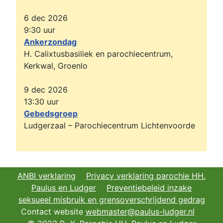
6 dec 2026
9:30
uur
Ankerzondag
H. Calixtusbasiliek en parochiecentrum,
Kerkwal, Groenlo
9 dec 2026
13:30
uur
Gebedsgroep
Ludgerzaal – Parochiecentrum Lichtenvoorde
ANBI verklaring
Privacy verklaring parochie HH.
Paulus en Ludger
Preventiebeleid inzake
seksueel misbruik en grensoverschrijdend gedrag
Contact website
webmaster@paulus-ludger.nl