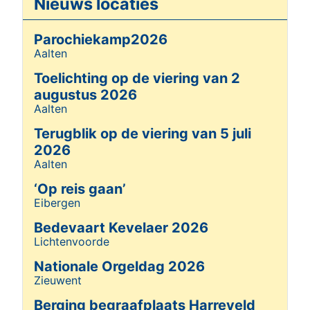
Nieuws locaties
Lees meer …
Parochiekamp2026
Aalten
Details
Toelichting op de viering van 2
augustus 2026
Aalten
Details
Terugblik op de viering van 5 juli
2026
Aalten
Details
‘Op reis gaan’
Eibergen
Details
Bedevaart Kevelaer 2026
Lichtenvoorde
Details
Nationale Orgeldag 2026
Zieuwent
Details
Berging begraafplaats Harreveld