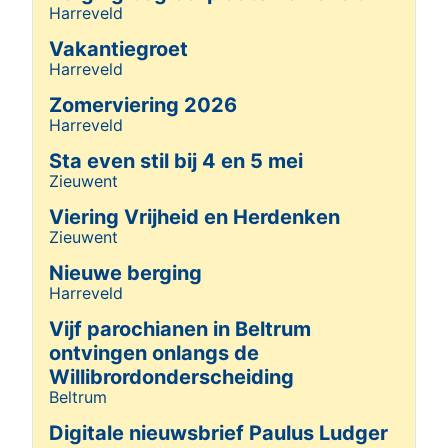
Harreveld
Details
Vakantiegroet
Harreveld
Details
Zomerviering 2026
Harreveld
Details
Sta even stil bij 4 en 5 mei
Zieuwent
Details
Viering Vrijheid en Herdenken
Zieuwent
Details
Nieuwe berging
Harreveld
Details
Vijf parochianen in Beltrum
ontvingen onlangs de
Willibrordonderscheiding
Beltrum
Details
Digitale nieuwsbrief Paulus Ludger