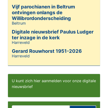
Vijf parochianen in Beltrum
ontvingen onlangs de
Willibrordonderscheiding
Beltrum
Details
Digitale nieuwsbrief Paulus Ludger
ter inzage in de kerk
Harreveld
Details
Gerard Rouwhorst 1951-2026
Harreveld
Details
U kunt zich hier aanmelden voor onze digitale
nieuwsbrief