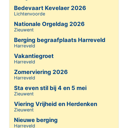
Bedevaart Kevelaer 2026
Lichtenvoorde
Details
Nationale Orgeldag 2026
Zieuwent
Details
Berging begraafplaats Harreveld
Harreveld
Details
Vakantiegroet
Harreveld
Details
Zomerviering 2026
Harreveld
Details
Sta even stil bij 4 en 5 mei
Zieuwent
Details
Viering Vrijheid en Herdenken
Zieuwent
Details
Nieuwe berging
Harreveld
Details